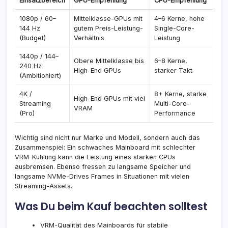
Einsatzbereich
GPU-Empfehlung
CPU-Empfehlung
1080p / 60–
Mittelklasse-GPUs mit
4–6 Kerne, hohe
144 Hz
gutem Preis-Leistung-
Single-Core-
(Budget)
Verhältnis
Leistung
1440p / 144–
Obere Mittelklasse bis
6–8 Kerne,
240 Hz
High-End GPUs
starker Takt
(Ambitioniert)
4K /
8+ Kerne, starke
High-End GPUs mit viel
Streaming
Multi-Core-
VRAM
(Pro)
Performance
Wichtig sind nicht nur Marke und Modell, sondern auch das
Zusammenspiel: Ein schwaches Mainboard mit schlechter
VRM-Kühlung kann die Leistung eines starken CPUs
ausbremsen. Ebenso fressen zu langsame Speicher und
langsame NVMe-Drives Frames in Situationen mit vielen
Streaming-Assets.
Was Du beim Kauf beachten solltest
VRM-Qualität des Mainboards für stabile