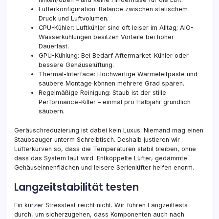
Lüfterkonfiguration: Balance zwischen statischem
Druck und Luftvolumen.
CPU-Kühler: Luftkühler sind oft leiser im Alltag; AIO-
Wasserkühlungen besitzen Vorteile bei hoher
Dauerlast.
GPU-Kühlung: Bei Bedarf Aftermarket-Kühler oder
bessere Gehäuselüftung.
Thermal-Interface: Hochwertige Wärmeleitpaste und
saubere Montage können mehrere Grad sparen.
Regelmäßige Reinigung: Staub ist der stille
Performance-Killer – einmal pro Halbjahr gründlich
säubern.
Geräuschreduzierung ist dabei kein Luxus: Niemand mag einen
Staubsauger unterm Schreibtisch. Deshalb justieren wir
Lüfterkurven so, dass die Temperaturen stabil bleiben, ohne
dass das System laut wird. Entkoppelte Lüfter, gedämmte
Gehäuseinnenflächen und leisere Serienlüfter helfen enorm.
Langzeitstabilität testen
Ein kurzer Stresstest reicht nicht. Wir führen Langzeittests
durch, um sicherzugehen, dass Komponenten auch nach