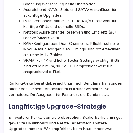
Spannungsversorgung beim Übertakten.
Ausreichend NVMe-Slots und SATA-Anschlüsse für
zukünftige Upgrades.
PCIe-Versionen: Aktuell ist PCIe 4.0/5.0 relevant für
künftige GPUs und schnelle SSDs.
Netzteil: Ausreichende Reserven und Effizienz (80+
Bronze/Silver/Gold).
RAM-Konfiguration: Dual-Channel ist Pflicht, schnelle
Module mit niedrigen CAS-Timings sind oft effektiver
als reine MHz-Zahlen.
VRAM: Für 4K und hohe Textur-Settings wichtig; 8 GB
sind oft Minimum, 10–12+ GB empfehlenswert für
anspruchsvolle Titel.
RankingAlexa berät dabei nicht nur nach Benchmarks, sondern
auch nach Deinem tatsächlichen Nutzungsverhalten. So
vermeidest Du Ausgaben für Features, die Du nie nutzt.
Langfristige Upgrade-Strategie
Ein weiterer Punkt, den viele übersehen: Skalierbarkeit. Ein gut
gewähltes Mainboard und Netzteil erleichtern spätere
Upgrades immens. Wir empfehlen, beim Kauf immer zwei