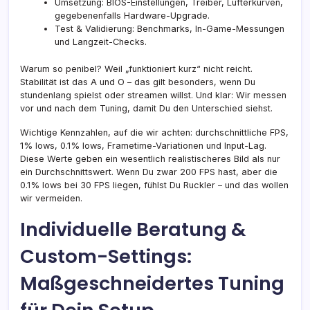
Umsetzung: BIOS-Einstellungen, Treiber, Lüfterkurven,
gegebenenfalls Hardware-Upgrade.
Test & Validierung: Benchmarks, In-Game-Messungen
und Langzeit-Checks.
Warum so penibel? Weil „funktioniert kurz“ nicht reicht.
Stabilität ist das A und O – das gilt besonders, wenn Du
stundenlang spielst oder streamen willst. Und klar: Wir messen
vor und nach dem Tuning, damit Du den Unterschied siehst.
Wichtige Kennzahlen, auf die wir achten: durchschnittliche FPS,
1% lows, 0.1% lows, Frametime-Variationen und Input-Lag.
Diese Werte geben ein wesentlich realistischeres Bild als nur
ein Durchschnittswert. Wenn Du zwar 200 FPS hast, aber die
0.1% lows bei 30 FPS liegen, fühlst Du Ruckler – und das wollen
wir vermeiden.
Individuelle Beratung &
Custom-Settings:
Maßgeschneidertes Tuning